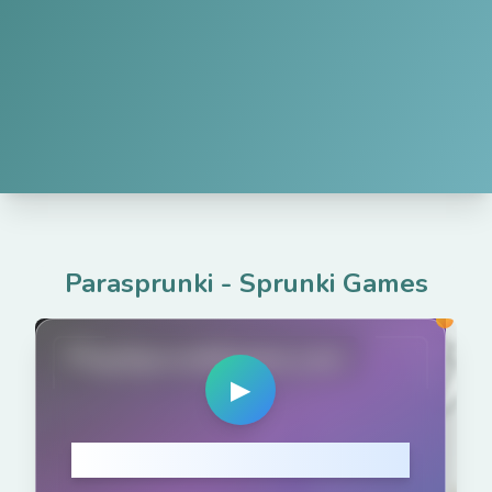
Parasprunki
-
Sprunki Games
PlaySprunkiGame.com
▶
Cliquez pour jouer