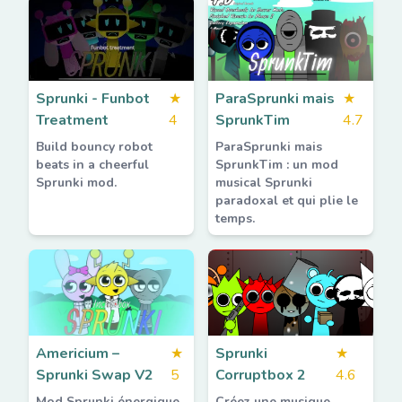
Sprunki - Funbot
★
ParaSprunki mais
★
Treatment
4
SprunkTim
4.7
Build bouncy robot
ParaSprunki mais
beats in a cheerful
SprunkTim : un mod
Sprunki mod.
musical Sprunki
paradoxal et qui plie le
temps.
Americium –
★
Sprunki
★
Sprunki Swap V2
5
Corruptbox 2
4.6
Mod Sprunki énergique
Créez une musique