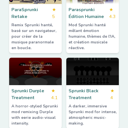
ParaSprunki
★
Parasprunki
★
Retake
5
Édition Humaine
4.3
Remix Sprunki hanté,
Mod Sprunki hanté
basé sur un navigateur,
mêlant émotion
pour créer de la
humaine, thèmes de l'IA,
musique paranormale
et création musicale
en boucle.
réactive.
Sprunki Durple
★
Sprunki Black
★
Treatment
4.1
Treatment
4
A horror-styled Sprunki
A darker, immersive
mod remixing Durple
Sprunki mod for intense,
with eerie audio-visual
atmospheric music-
intensity.
making.