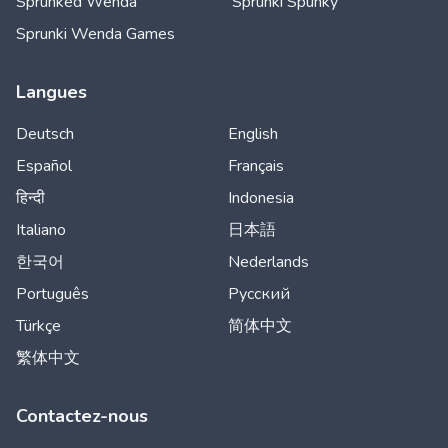
Sprunked Wenda
Sprunki Spunky
Sprunki Wenda Games
Langues
Deutsch
English
Español
Français
हिन्दी
Indonesia
Italiano
日本語
한국어
Nederlands
Português
Русский
Türkçe
简体中文
繁体中文
Contactez-nous