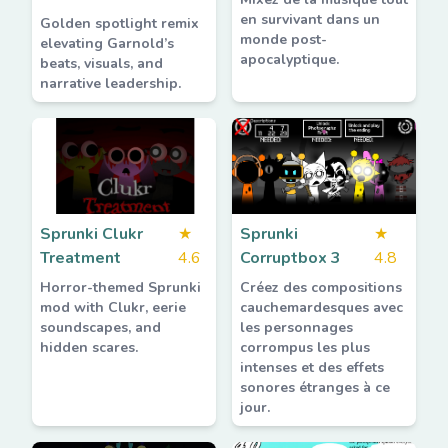
en survivant dans un
Golden spotlight remix
monde post-
elevating Garnold’s
apocalyptique.
beats, visuals, and
narrative leadership.
Sprunki Clukr
★
Sprunki
★
Treatment
4.6
Corruptbox 3
4.8
Horror-themed Sprunki
Créez des compositions
mod with Clukr, eerie
cauchemardesques avec
soundscapes, and
les personnages
hidden scares.
corrompus les plus
intenses et des effets
sonores étranges à ce
jour.