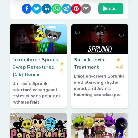
Jouer
Incredibox - Sprunki
Sprunki Jevin
★
★
Swap Retextured
Treatment
4.6
4
(1.6) Remix
Emotion-driven Sprunki
mod blending rhythm,
Un remix Sprunki
mood, and Jevin’s
retexturé échangeant
haunting soundscape.
styles et sons pour des
rythmes frais.