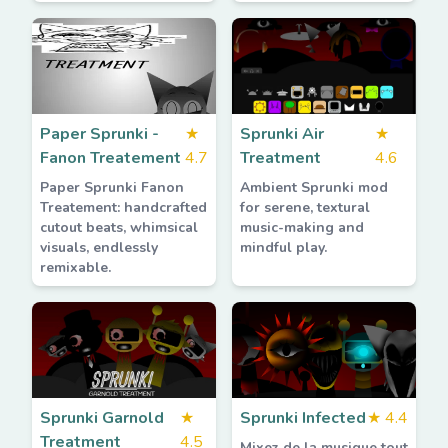
Paper Sprunki -
★
Sprunki Air
★
Fanon Treatement
4.7
Treatment
4.6
Paper Sprunki Fanon
Ambient Sprunki mod
Treatement: handcrafted
for serene, textural
cutout beats, whimsical
music-making and
visuals, endlessly
mindful play.
remixable.
Sprunki Garnold
★
Sprunki Infected
★
4.4
Treatment
4.5
Mixez de la musique tout