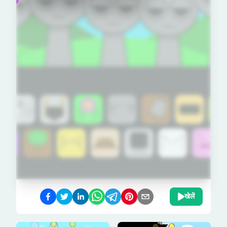
खेलें