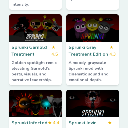
intensity.
Sprunki Garnold
★
Sprunki Gray
★
Treatment
4.5
Treatment Edition
4.3
Golden spotlight remix
A moody, grayscale
elevating Garnold’s
Sprunki mod with
beats, visuals, and
cinematic sound and
narrative leadership.
emotional depth.
Sprunki Infected
★
4.4
Sprunki Jevin
★