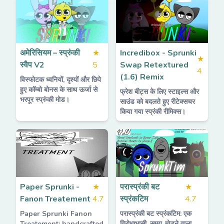
अमेरिसियम – स्प्रुंकी
★
Incredibox - Sprunki
★
स्वैप V2
5
Swap Retextured
4
(1.6) Remix
विस्फोटक ध्वनियों, दृश्यों और छिपे
हुए कॉम्बो बोनस के साथ ऊर्जा से
फ्रेश बीट्स के लिए स्टाइल्स और
भरपूर स्प्रुंकी मोड।
साउंड को बदलते हुए रीटेक्सचर
किया गया स्प्रंकी रीमिक्स।
Paper Sprunki -
★
परास्प्रंकी बट
★
Fanon Treatement
4.7
स्प्रंकटिम
4.7
Paper Sprunki Fanon
परास्प्रंकी बट स्प्रंकटिम: एक
Treatement: handcrafted
विरोधाभासी, समय-मोड़ने वाला