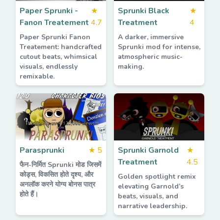
Paper Sprunki -
★
Sprunki Black
★
Fanon Treatement
4.7
Treatment
4
Paper Sprunki Fanon
A darker, immersive
Treatement: handcrafted
Sprunki mod for intense,
cutout beats, whimsical
atmospheric music-
visuals, endlessly
making.
remixable.
Parasprunki
★
5
Sprunki Garnold
★
Treatment
4.5
फैन-निर्मित Sprunki मोड जिसमें
कोड्स, विकसित होते दृश्य, और
Golden spotlight remix
अनलॉक करने योग्य बोनस पात्र
elevating Garnold’s
होते हैं।
beats, visuals, and
narrative leadership.