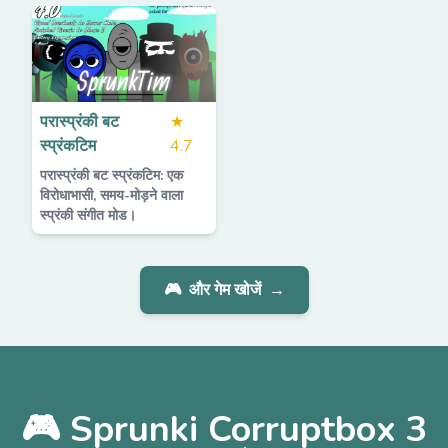
परास्प्रंकी बट
★
स्प्रंकटिम
4.7
परास्प्रंकी बट स्प्रंकटिम: एक
विरोधाभासी, समय-मोड़ने वाला
स्प्रंकी संगीत मोड।
🎮
और गेम खोजें
→
🎮 Sprunki Corruptbox 3