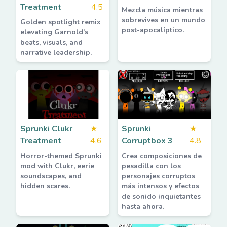
Treatment
4.5
Mezcla música mientras
sobrevives en un mundo
Golden spotlight remix
post-apocalíptico.
elevating Garnold’s
beats, visuals, and
narrative leadership.
Sprunki Clukr
★
Sprunki
★
Treatment
4.6
Corruptbox 3
4.8
Horror-themed Sprunki
Crea composiciones de
mod with Clukr, eerie
pesadilla con los
soundscapes, and
personajes corruptos
hidden scares.
más intensos y efectos
de sonido inquietantes
hasta ahora.