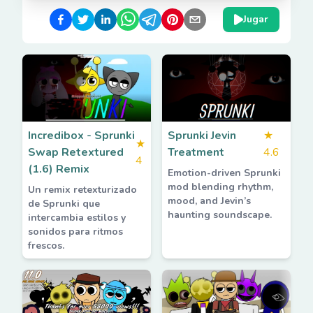
Jugar
Incredibox - Sprunki
Sprunki Jevin
★
★
Swap Retextured
Treatment
4.6
4
(1.6) Remix
Emotion-driven Sprunki
mod blending rhythm,
Un remix retexturizado
mood, and Jevin’s
de Sprunki que
haunting soundscape.
intercambia estilos y
sonidos para ritmos
frescos.