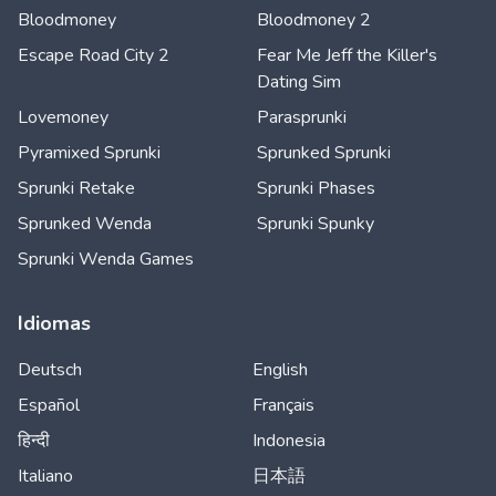
Bloodmoney
Bloodmoney 2
Escape Road City 2
Fear Me Jeff the Killer's
Dating Sim
Lovemoney
Parasprunki
Pyramixed Sprunki
Sprunked Sprunki
Sprunki Retake
Sprunki Phases
Sprunked Wenda
Sprunki Spunky
Sprunki Wenda Games
Idiomas
Deutsch
English
Español
Français
हिन्दी
Indonesia
Italiano
日本語