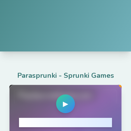
Parasprunki
-
Sprunki Games
PlaySprunkiGame.com
▶
Haz clic para Jugar