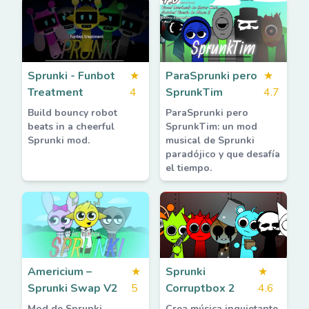
Sprunki - Funbot
★
ParaSprunki pero
★
Treatment
4
SprunkTim
4.7
Build bouncy robot
ParaSprunki pero
beats in a cheerful
SprunkTim: un mod
Sprunki mod.
musical de Sprunki
paradójico y que desafía
el tiempo.
Americium –
★
Sprunki
★
Sprunki Swap V2
5
Corruptbox 2
4.6
Mod de Sprunki
Crea música inquietante