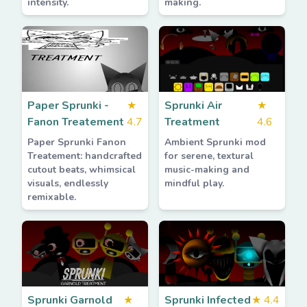
intensity.
making.
Paper Sprunki -
★
Sprunki Air
★
Fanon Treatement
4.7
Treatment
4.6
Paper Sprunki Fanon
Ambient Sprunki mod
Treatement: handcrafted
for serene, textural
cutout beats, whimsical
music-making and
visuals, endlessly
mindful play.
remixable.
Sprunki Garnold
★
Sprunki Infected
★
4.4