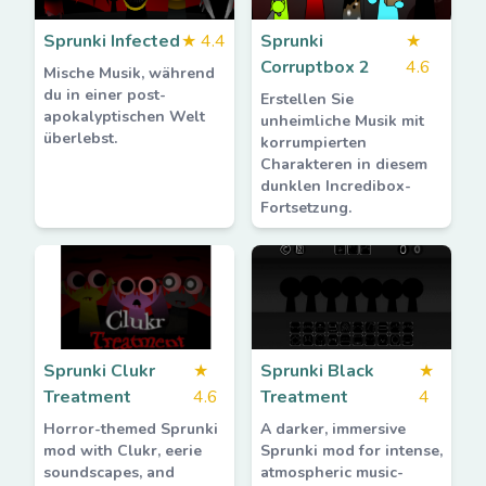
Sprunki Infected
★
4.4
Sprunki
★
Corruptbox 2
4.6
Mische Musik, während
du in einer post-
Erstellen Sie
apokalyptischen Welt
unheimliche Musik mit
überlebst.
korrumpierten
Charakteren in diesem
dunklen Incredibox-
Fortsetzung.
Sprunki Clukr
★
Sprunki Black
★
Treatment
4.6
Treatment
4
Horror-themed Sprunki
A darker, immersive
mod with Clukr, eerie
Sprunki mod for intense,
soundscapes, and
atmospheric music-