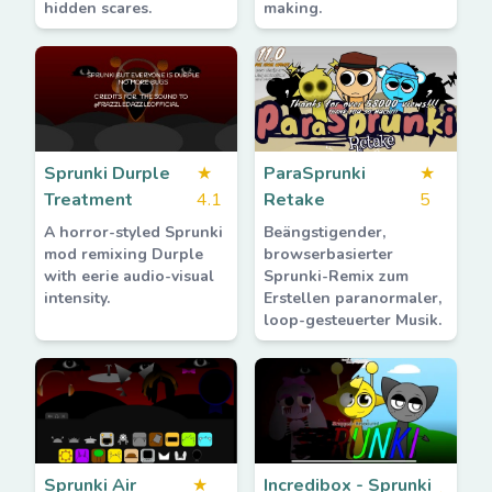
hidden scares.
making.
Sprunki Durple
★
ParaSprunki
★
Treatment
4.1
Retake
5
A horror-styled Sprunki
Beängstigender,
mod remixing Durple
browserbasierter
with eerie audio-visual
Sprunki-Remix zum
intensity.
Erstellen paranormaler,
loop-gesteuerter Musik.
Sprunki Air
★
Incredibox - Sprunki