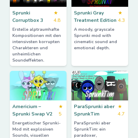
Sprunki
★
Sprunki Gray
★
Corruptbox 3
4.8
Treatment Edition
4.3
Erstelle alptraumhafte
A moody, grayscale
Kompositionen mit den
Sprunki mod with
intensivsten korrupten
cinematic sound and
Charakteren und
emotional depth.
unheimlichen
Soundeffekten.
Americium –
★
ParaSprunki aber
★
Sprunki Swap V2
5
SprunkTim
4.7
Energetischer Sprunki-
ParaSprunki aber
Mod mit explosiven
SprunkTim: ein
Sounds, visuellen
paradoxer,