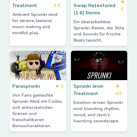
★
Treatment
4.6
Swap Retextured
4
(1.6) Remix
Ambient Sprunki mod
for serene, textural
Ein überarbeiteter
music-making and
Sprunki-Remix, der Stile
mindful play.
und Sounds für frische
Beats tauscht.
Parasprunki
★
5
Sprunki Jevin
★
Treatment
4.6
Von Fans gemachte
Sprunki-Mod mit Codes,
Emotion-driven Sprunki
sich entwickelnden
mod blending rhythm,
Szenen und
mood, and Jevin’s
freischaltbaren
haunting soundscape.
Bonuscharakteren.