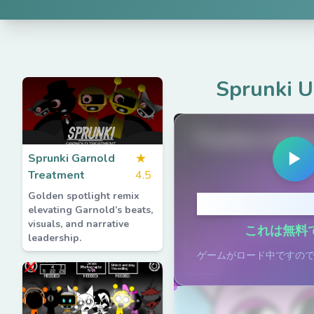
Sprunki 
PlaySprunkiG
▶
Sprunki Garnold
★
Treatment
4.5
Golden spotlight remix
クリックし
elevating Garnold’s beats,
visuals, and narrative
これは無料
leadership.
ゲームがロード中ですの