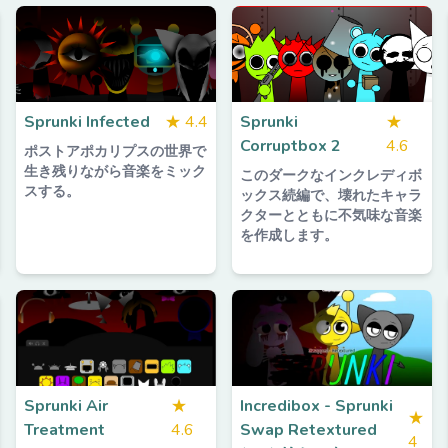
Sprunki Infected
★
4.4
Sprunki
★
Corruptbox 2
4.6
ポストアポカリプスの世界で
生き残りながら音楽をミック
このダークなインクレディボ
スする。
ックス続編で、壊れたキャラ
クターとともに不気味な音楽
を作成します。
Sprunki Air
★
Incredibox - Sprunki
★
Treatment
4.6
Swap Retextured
4