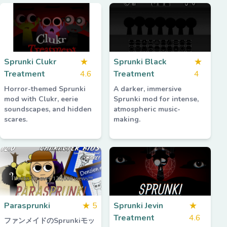
Sprunki Clukr
★
Sprunki Black
★
Treatment
4.6
Treatment
4
Horror-themed Sprunki
A darker, immersive
mod with Clukr, eerie
Sprunki mod for intense,
soundscapes, and hidden
atmospheric music-
scares.
making.
Parasprunki
★
5
Sprunki Jevin
★
Treatment
4.6
ファンメイドのSprunkiモッ