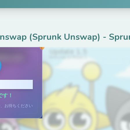
Unswap (Sprunk Unswap)
-
Spru
ame.com
てプレイ
です！
で、お待ちください