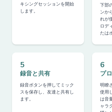
キシングセッションを開始
下部
します。
ンか
れが
ロデ
たは
5
6
録音と共有
プ
録音ボタンを押してミック
明瞭
スを保存し、友達と共有し
使用
ます。
は音
ャラ