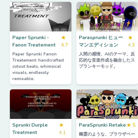
Paper Sprunki -
★
Parasprunki ヒュー
★
Fanon Treatement
4.7
マンエディション
4.3
Paper Sprunki Fanon
人間の感情、AIのテーマ、反
Treatement: handcrafted
応的な音楽作成を融合したス
cutout beats, whimsical
プランキーモッド。
visuals, endlessly
remixable.
Sprunki Durple
★
ParaSprunki Retake
★
5
Treatment
4.1
幽霊のような、ブラウザベー