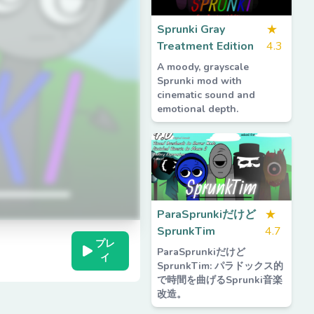
Sprunki Gray
★
Treatment Edition
4.3
A moody, grayscale
Sprunki mod with
cinematic sound and
emotional depth.
ParaSprunkiだけど
★
SprunkTim
4.7
プレ
ParaSprunkiだけど
イ
SprunkTim: パラドックス的
で時間を曲げるSprunki音楽
改造。