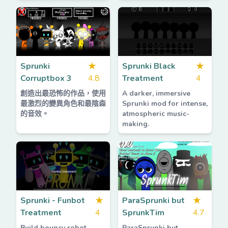
Sprunki
★
Sprunki Black
★
Corruptbox 3
4.8
Treatment
4
創造出最恐怖的作品，使用
A darker, immersive
最激烈的變異角色和最陰森
Sprunki mod for intense,
的音效。
atmospheric music-
making.
Sprunki - Funbot
★
ParaSprunki but
★
Treatment
4
SprunkTim
4.7
Build bouncy robot
ParaSprunki but