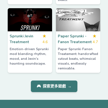
Sprunki Jevin
★
Paper Sprunki -
★
Treatment
4.6
Fanon Treatement
4.7
Emotion-driven Sprunki
Paper Sprunki Fanon
mod blending rhythm,
Treatement: handcrafted
mood, and Jevin’s
cutout beats, whimsical
haunting soundscape.
visuals, endlessly
remixable.
🎮
探索更多遊戲
→