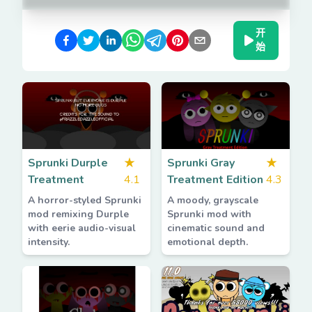
开
始
Sprunki Durple
★
Sprunki Gray
★
Treatment
4.1
Treatment Edition
4.3
A horror-styled Sprunki
A moody, grayscale
mod remixing Durple
Sprunki mod with
with eerie audio-visual
cinematic sound and
intensity.
emotional depth.