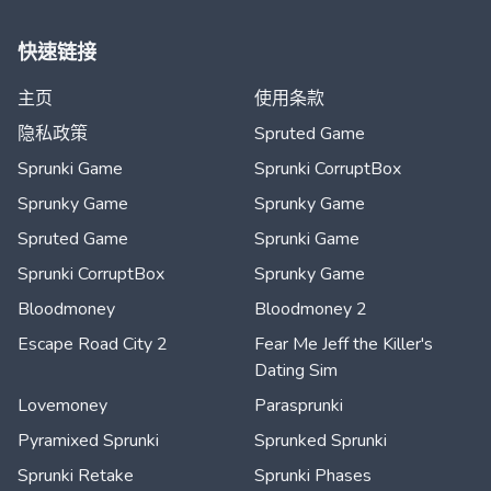
快速链接
主页
使用条款
隐私政策
Spruted Game
Sprunki Game
Sprunki CorruptBox
Sprunky Game
Sprunky Game
Spruted Game
Sprunki Game
Sprunki CorruptBox
Sprunky Game
Bloodmoney
Bloodmoney 2
Escape Road City 2
Fear Me Jeff the Killer's
Dating Sim
Lovemoney
Parasprunki
Pyramixed Sprunki
Sprunked Sprunki
Sprunki Retake
Sprunki Phases