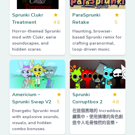
Sprunki Clukr
★
ParaSprunki
★
Treatment
4.6
Retake
5
Horror-themed Sprunki
Haunting, browser-
mod with Clukr, eerie
based Sprunki remix for
soundscapes, and
crafting paranormal,
hidden scares.
loop-driven music.
Americium –
★
Sprunki
★
Sprunki Swap V2
5
Corruptbox 2
4.6
Energetic Sprunki mod
在這個黑暗的 Incredibox
with explosive sounds,
續集中，使用損壞的角色創
visuals, and hidden
造令人毛骨悚然的音樂。
combo bonuses.