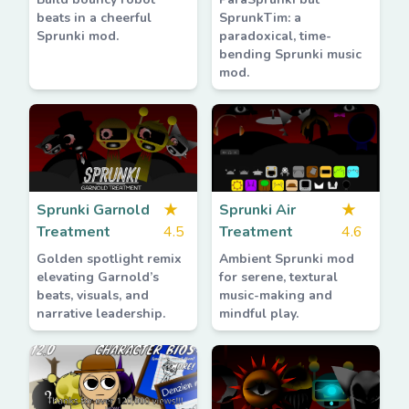
beats in a cheerful
SprunkTim: a
Sprunki mod.
paradoxical, time-
bending Sprunki music
mod.
Sprunki Garnold
★
Sprunki Air
★
Treatment
4.5
Treatment
4.6
Golden spotlight remix
Ambient Sprunki mod
elevating Garnold’s
for serene, textural
beats, visuals, and
music-making and
narrative leadership.
mindful play.