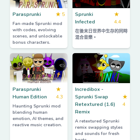
Parasprunki
★
5
Sprunki
★
Infected
4.4
Fan-made Sprunki mod
with codes, evolving
在後末日世界中生存的同時
scenes, and unlockable
混合音樂。
bonus characters.
Parasprunki
★
Incredibox -
Human Edition
4.3
Sprunki Swap
★
Retextured (1.6)
4
Haunting Sprunki mod
Remix
blending human
emotion, AI themes, and
A retextured Sprunki
reactive music creation.
remix swapping styles
and sounds for fresh
beats.