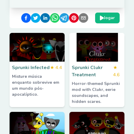
Jogar
Sprunki Infected
★
4.4
Sprunki Clukr
★
Treatment
4.6
Misture música
enquanto sobrevive em
Horror-themed Sprunki
um mundo pós-
mod with Clukr, eerie
apocalíptico.
soundscapes, and
hidden scares.