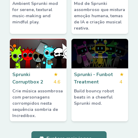
Ambient Sprunki mod
Mod de Sprunki
for serene, textural
assombroso que mistura
music-making and
emoção humana, temas
mindful play.
de IA e criação musical
reativa.
Sprunki
★
Sprunki - Funbot
★
Corruptbox 2
4.6
Treatment
4
Crie música assombrosa
Build bouncy robot
com personagens
beats in a cheerful
corrompidos nesta
Sprunki mod.
sequência sombria de
Incredibox.