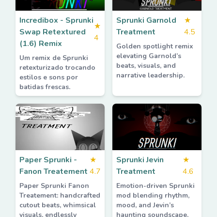
Incredibox - Sprunki
Sprunki Garnold
★
★
Swap Retextured
Treatment
4.5
4
(1.6) Remix
Golden spotlight remix
elevating Garnold’s
Um remix de Sprunki
beats, visuals, and
retexturizado trocando
narrative leadership.
estilos e sons por
batidas frescas.
Paper Sprunki -
★
Sprunki Jevin
★
Fanon Treatement
4.7
Treatment
4.6
Paper Sprunki Fanon
Emotion-driven Sprunki
Treatement: handcrafted
mod blending rhythm,
cutout beats, whimsical
mood, and Jevin’s
visuals, endlessly
haunting soundscape.