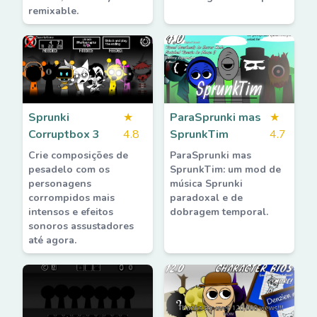
remixable.
Sprunki
★
ParaSprunki mas
★
Corruptbox 3
4.8
SprunkTim
4.7
Crie composições de
ParaSprunki mas
pesadelo com os
SprunkTim: um mod de
personagens
música Sprunki
corrompidos mais
paradoxal e de
intensos e efeitos
dobragem temporal.
sonoros assustadores
até agora.