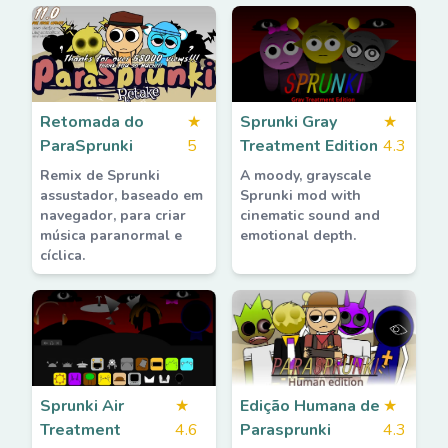
Retomada do
★
Sprunki Gray
★
ParaSprunki
5
Treatment Edition
4.3
Remix de Sprunki
A moody, grayscale
assustador, baseado em
Sprunki mod with
navegador, para criar
cinematic sound and
música paranormal e
emotional depth.
cíclica.
Sprunki Air
★
Edição Humana de
★
Treatment
4.6
Parasprunki
4.3