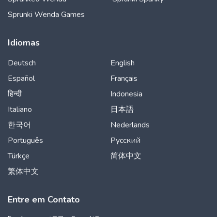
Sprunki Wenda Games
Idiomas
Deutsch
English
Español
Français
हिन्दी
Indonesia
Italiano
日本語
한국어
Nederlands
Português
Русский
Türkçe
简体中文
繁体中文
Entre em Contato