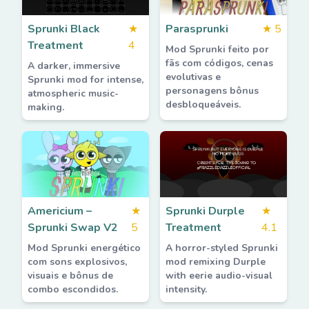
Sprunki Black
★
Parasprunki
★
5
Treatment
4
Mod Sprunki feito por
fãs com códigos, cenas
A darker, immersive
evolutivas e
Sprunki mod for intense,
personagens bônus
atmospheric music-
desbloqueáveis.
making.
Americium –
★
Sprunki Durple
★
Sprunki Swap V2
5
Treatment
4.1
Mod Sprunki energético
A horror-styled Sprunki
com sons explosivos,
mod remixing Durple
visuais e bônus de
with eerie audio-visual
combo escondidos.
intensity.