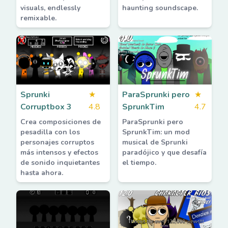
visuals, endlessly
haunting soundscape.
remixable.
Sprunki
★
ParaSprunki pero
★
Corruptbox 3
4.8
SprunkTim
4.7
Crea composiciones de
ParaSprunki pero
pesadilla con los
SprunkTim: un mod
personajes corruptos
musical de Sprunki
más intensos y efectos
paradójico y que desafía
de sonido inquietantes
el tiempo.
hasta ahora.