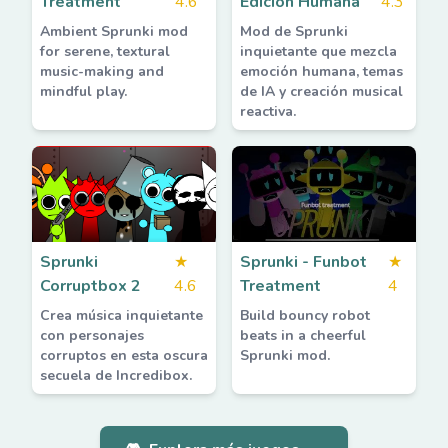
Treatment
4.6
Edición Humana
4.3
Ambient Sprunki mod
Mod de Sprunki
for serene, textural
inquietante que mezcla
music-making and
emoción humana, temas
mindful play.
de IA y creación musical
reactiva.
Sprunki
★
Sprunki - Funbot
★
Corruptbox 2
4.6
Treatment
4
Crea música inquietante
Build bouncy robot
con personajes
beats in a cheerful
corruptos en esta oscura
Sprunki mod.
secuela de Incredibox.