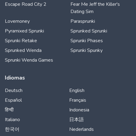
Escape Road City 2
Fear Me Jeff the Killer's
Dating Sim
Lovemoney
Parasprunki
Pyramixed Sprunki
Sprunked Sprunki
Sprunki Retake
Sprunki Phases
Sprunked Wenda
Sprunki Spunky
Sprunki Wenda Games
Idiomas
Deutsch
English
Español
Français
हिन्दी
Indonesia
Italiano
日本語
한국어
Nederlands