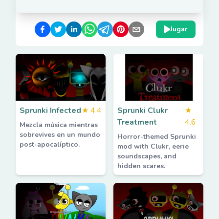
Jugar
Sprunki Infected
★
4.4
Sprunki Clukr
★
Treatment
4.6
Mezcla música mientras
sobrevives en un mundo
Horror-themed Sprunki
post-apocalíptico.
mod with Clukr, eerie
soundscapes, and
hidden scares.