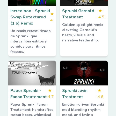
Incredibox - Sprunki
Sprunki Garnold
★
★
Swap Retextured
Treatment
4.5
4
(1.6) Remix
Golden spotlight remix
elevating Garnold’s
Un remix retexturizado
beats, visuals, and
de Sprunki que
narrative leadership.
intercambia estilos y
sonidos para ritmos
frescos.
Paper Sprunki -
★
Sprunki Jevin
★
Fanon Treatement
4.7
Treatment
4.6
Paper Sprunki Fanon
Emotion-driven Sprunki
Treatement: handcrafted
mod blending rhythm,
cutout beats, whimsical
mood, and Jevin’s