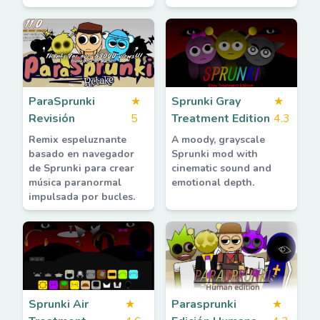
ParaSprunki
★
Sprunki Gray
★
Revisión
5
Treatment Edition
4.3
Remix espeluznante
A moody, grayscale
basado en navegador
Sprunki mod with
de Sprunki para crear
cinematic sound and
música paranormal
emotional depth.
impulsada por bucles.
Sprunki Air
★
Parasprunki
★