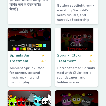
जीवित रहने के दौरान संगीत
Golden spotlight remix
मिलाएँ।
elevating Garnold’s
beats, visuals, and
narrative leadership.
Sprunki Air
★
Sprunki Clukr
★
Treatment
4.6
Treatment
4.6
Ambient Sprunki mod
Horror-themed Sprunki
for serene, textural
mod with Clukr, eerie
music-making and
soundscapes, and
mindful play.
hidden scares.