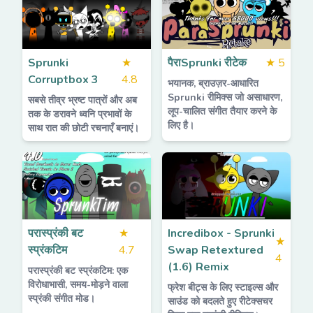
Sprunki
★
पैराSprunki रीटेक
★
5
Corruptbox 3
4.8
भयानक, ब्राउज़र-आधारित
Sprunki रीमिक्स जो असाधारण,
सबसे तीव्र भ्रष्ट पात्रों और अब
लूप-चालित संगीत तैयार करने के
तक के डरावने ध्वनि प्रभावों के
लिए है।
साथ रात की छोटी रचनाएँ बनाएं।
परास्प्रंकी बट
★
Incredibox - Sprunki
★
स्प्रंकटिम
4.7
Swap Retextured
4
(1.6) Remix
परास्प्रंकी बट स्प्रंकटिम: एक
विरोधाभासी, समय-मोड़ने वाला
फ्रेश बीट्स के लिए स्टाइल्स और
स्प्रंकी संगीत मोड।
साउंड को बदलते हुए रीटेक्सचर