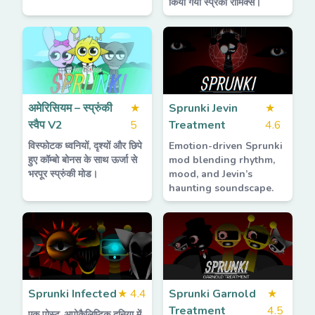
किया गया स्प्रंकी रीमिक्स।
अमेरिसियम – स्प्रुंकी
★
Sprunki Jevin
★
स्वैप V2
5
Treatment
4.6
विस्फोटक ध्वनियों, दृश्यों और छिपे
Emotion-driven Sprunki
हुए कॉम्बो बोनस के साथ ऊर्जा से
mod blending rhythm,
भरपूर स्प्रुंकी मोड।
mood, and Jevin’s
haunting soundscape.
Sprunki Infected
★
4.4
Sprunki Garnold
★
Treatment
4.5
एक पोस्ट-अपोकैलिप्टिक दुनिया में