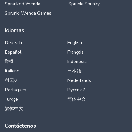
Sprunked Wenda
Sprunki Spunky
Sprunki Wenda Games
Idiomas
Deutsch
English
Español
Français
हिन्दी
Indonesia
Italiano
日本語
한국어
Nederlands
Português
Русский
Türkçe
简体中文
繁体中文
Contáctenos