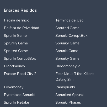
Enlaces Rápidos
Página de Inicio
Términos de Uso
Política de Privacidad
Spruted Game
Sprunki Game
Sprunki CorruptBox
Sprunky Game
Sprunky Game
Spruted Game
Sprunki Game
Sprunki CorruptBox
Sprunky Game
Bloodmoney
Bloodmoney 2
Escape Road City 2
Fear Me Jeff the Killer's
Dating Sim
Lovemoney
Parasprunki
Pyramixed Sprunki
Sprunked Sprunki
Sprunki Retake
Sprunki Phases