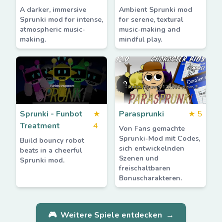
A darker, immersive
Ambient Sprunki mod
Sprunki mod for intense,
for serene, textural
atmospheric music-
music-making and
making.
mindful play.
Sprunki - Funbot
★
Parasprunki
★
5
Treatment
4
Von Fans gemachte
Sprunki-Mod mit Codes,
Build bouncy robot
sich entwickelnden
beats in a cheerful
Szenen und
Sprunki mod.
freischaltbaren
Bonuscharakteren.
🎮
Weitere Spiele entdecken
→