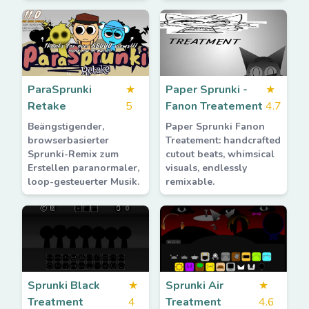
ParaSprunki
★
Paper Sprunki -
★
Retake
5
Fanon Treatement
4.7
Beängstigender,
Paper Sprunki Fanon
browserbasierter
Treatement: handcrafted
Sprunki-Remix zum
cutout beats, whimsical
Erstellen paranormaler,
visuals, endlessly
loop-gesteuerter Musik.
remixable.
Sprunki Black
★
Sprunki Air
★
Treatment
4
Treatment
4.6