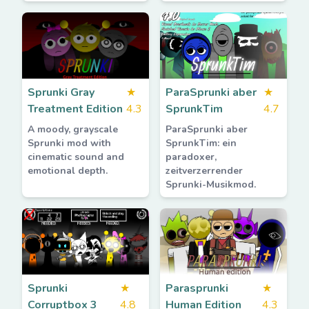
Sprunki Gray
★
ParaSprunki aber
★
Treatment Edition
4.3
SprunkTim
4.7
A moody, grayscale
ParaSprunki aber
Sprunki mod with
SprunkTim: ein
cinematic sound and
paradoxer,
emotional depth.
zeitverzerrender
Sprunki-Musikmod.
Sprunki
★
Parasprunki
★
Corruptbox 3
4.8
Human Edition
4.3