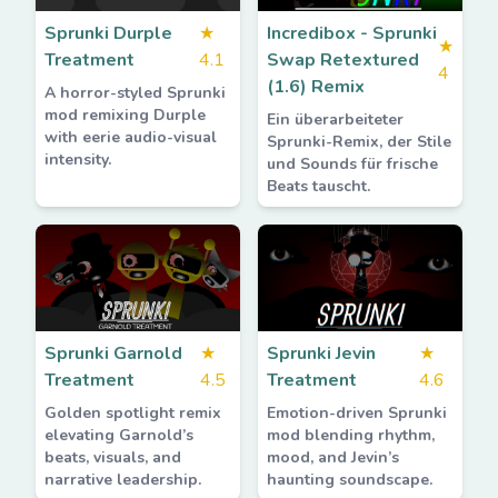
Sprunki Durple
★
Incredibox - Sprunki
★
Treatment
4.1
Swap Retextured
4
(1.6) Remix
A horror-styled Sprunki
mod remixing Durple
Ein überarbeiteter
with eerie audio-visual
Sprunki-Remix, der Stile
intensity.
und Sounds für frische
Beats tauscht.
Sprunki Garnold
★
Sprunki Jevin
★
Treatment
4.5
Treatment
4.6
Golden spotlight remix
Emotion-driven Sprunki
elevating Garnold’s
mod blending rhythm,
beats, visuals, and
mood, and Jevin’s
narrative leadership.
haunting soundscape.