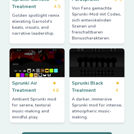
Treatment
4.5
Von Fans gemachte
Sprunki-Mod mit Codes,
Golden spotlight remix
sich entwickelnden
elevating Garnold’s
Szenen und
beats, visuals, and
freischaltbaren
narrative leadership.
Bonuscharakteren.
Sprunki Air
★
Sprunki Black
★
Treatment
4.6
Treatment
4
Ambient Sprunki mod
A darker, immersive
for serene, textural
Sprunki mod for intense,
music-making and
atmospheric music-
mindful play.
making.