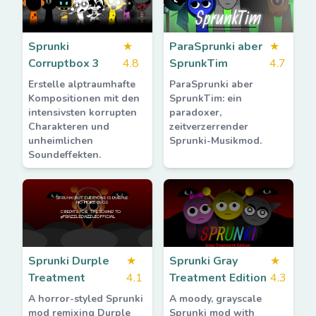
Sprunki
★
ParaSprunki aber
★
Corruptbox 3
4.8
SprunkTim
4.7
Erstelle alptraumhafte
ParaSprunki aber
Kompositionen mit den
SprunkTim: ein
intensivsten korrupten
paradoxer,
Charakteren und
zeitverzerrender
unheimlichen
Sprunki-Musikmod.
Soundeffekten.
Sprunki Durple
★
Sprunki Gray
★
Treatment
4.1
Treatment Edition
4.3
A horror-styled Sprunki
A moody, grayscale
mod remixing Durple
Sprunki mod with