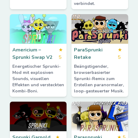
verbindet.
Americium –
★
ParaSprunki
★
Sprunki Swap V2
5
Retake
5
Energetischer Sprunki-
Beängstigender,
Mod mit explosiven
browserbasierter
Sounds, visuellen
Sprunki-Remix zum
Effekten und versteckten
Erstellen paranormaler,
Kombi-Boni.
loop-gesteuerter Musik.
Sprunki Garnold
★
Parasprunki
★
5