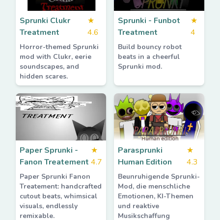
Sprunki Clukr
★
Sprunki - Funbot
★
Treatment
4.6
Treatment
4
Horror-themed Sprunki
Build bouncy robot
mod with Clukr, eerie
beats in a cheerful
soundscapes, and
Sprunki mod.
hidden scares.
Paper Sprunki -
★
Parasprunki
★
Fanon Treatement
4.7
Human Edition
4.3
Paper Sprunki Fanon
Beunruhigende Sprunki-
Treatement: handcrafted
Mod, die menschliche
cutout beats, whimsical
Emotionen, KI-Themen
visuals, endlessly
und reaktive
remixable.
Musikschaffung