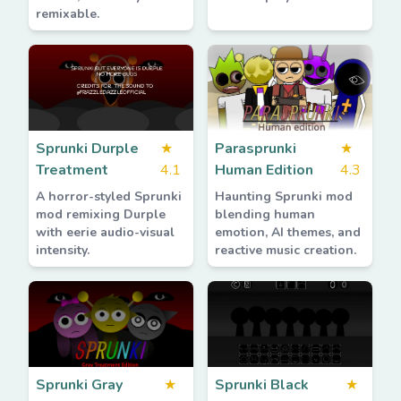
remixable.
Sprunki Durple
★
Parasprunki
★
Treatment
4.1
Human Edition
4.3
A horror-styled Sprunki
Haunting Sprunki mod
mod remixing Durple
blending human
with eerie audio-visual
emotion, AI themes, and
intensity.
reactive music creation.
Sprunki Gray
★
Sprunki Black
★