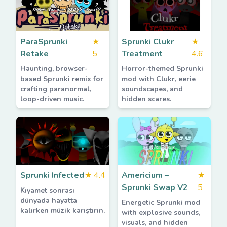
ParaSprunki
★
Sprunki Clukr
★
Retake
5
Treatment
4.6
Haunting, browser-
Horror-themed Sprunki
based Sprunki remix for
mod with Clukr, eerie
crafting paranormal,
soundscapes, and
loop-driven music.
hidden scares.
Sprunki Infected
★
4.4
Americium –
★
Sprunki Swap V2
5
Kıyamet sonrası
dünyada hayatta
Energetic Sprunki mod
kalırken müzik karıştırın.
with explosive sounds,
visuals, and hidden