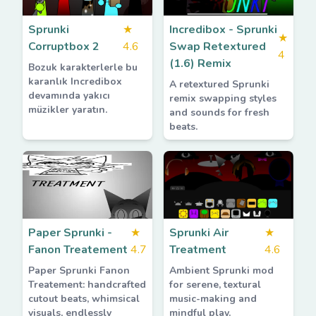
Sprunki
★
Incredibox - Sprunki
★
Corruptbox 2
4.6
Swap Retextured
4
(1.6) Remix
Bozuk karakterlerle bu
karanlık Incredibox
A retextured Sprunki
devamında yakıcı
remix swapping styles
müzikler yaratın.
and sounds for fresh
beats.
Paper Sprunki -
★
Sprunki Air
★
Fanon Treatement
4.7
Treatment
4.6
Paper Sprunki Fanon
Ambient Sprunki mod
Treatement: handcrafted
for serene, textural
cutout beats, whimsical
music-making and
visuals, endlessly
mindful play.