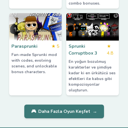
combo bonuses.
Parasprunki
★
5
Sprunki
★
Corruptbox 3
4.8
Fan-made Sprunki mod
with codes, evolving
En yoğun bozulmuş
scenes, and unlockable
karakterler ve şimdiye
bonus characters.
kadar ki en ürkütücü ses
efektleri ile kabus gibi
kompozisyonlar
oluşturun.
🎮
Daha Fazla Oyun Keşfet
→