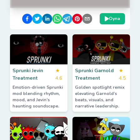
Oyna
Sprunki Jevin
★
Sprunki Garnold
★
Treatment
4.6
Treatment
4.5
Emotion-driven Sprunki
Golden spotlight remix
mod blending rhythm,
elevating Garnold’s
mood, and Jevin’s
beats, visuals, and
haunting soundscape.
narrative leadership.