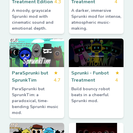
Treatment Edition
4.3
Treatment
4
A moody, grayscale
A darker, immersive
Sprunki mod with
Sprunki mod for intense,
cinematic sound and
atmospheric music-
emotional depth.
making.
ParaSprunki but
★
Sprunki - Funbot
★
SprunkTim
4.7
Treatment
4
ParaSprunki but
Build bouncy robot
SprunkTim: a
beats in a cheerful
paradoxical, time-
Sprunki mod.
bending Sprunki music
mod.