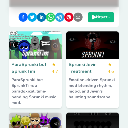
Играть
ParaSprunki but
★
Sprunki Jevin
★
SprunkTim
4.7
Treatment
4.6
ParaSprunki but
Emotion-driven Sprunki
SprunkTim: a
mod blending rhythm,
paradoxical, time-
mood, and Jevin’s
bending Sprunki music
haunting soundscape.
mod.