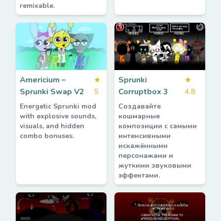
remixable.
Americium –
★
Sprunki
★
Sprunki Swap V2
5
Corruptbox 3
4.8
Energetic Sprunki mod
Создавайте
with explosive sounds,
кошмарные
visuals, and hidden
композиции с самыми
combo bonuses.
интенсивными
искажёнными
персонажами и
жуткими звуковыми
эффектами.