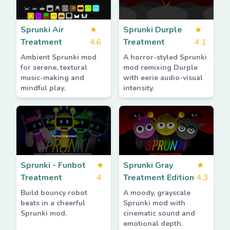
Sprunki Air
★
Sprunki Durple
★
Treatment
4.6
Treatment
4.1
Ambient Sprunki mod
A horror-styled Sprunki
for serene, textural
mod remixing Durple
music-making and
with eerie audio-visual
mindful play.
intensity.
Sprunki - Funbot
★
Sprunki Gray
★
Treatment
4
Treatment Edition
4.3
Build bouncy robot
A moody, grayscale
beats in a cheerful
Sprunki mod with
Sprunki mod.
cinematic sound and
emotional depth.