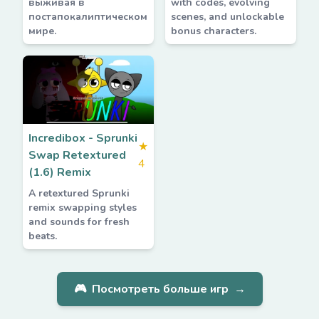
выживая в
with codes, evolving
постапокалиптическом
scenes, and unlockable
мире.
bonus characters.
Incredibox - Sprunki
★
Swap Retextured
4
(1.6) Remix
A retextured Sprunki
remix swapping styles
and sounds for fresh
beats.
🎮
Посмотреть больше игр
→