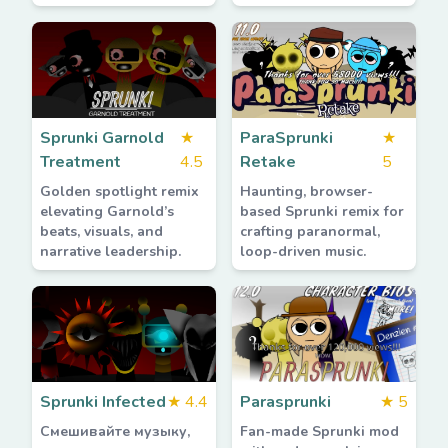
Sprunki Garnold
★
ParaSprunki
★
Treatment
4.5
Retake
5
Golden spotlight remix
Haunting, browser-
elevating Garnold’s
based Sprunki remix for
beats, visuals, and
crafting paranormal,
narrative leadership.
loop-driven music.
Sprunki Infected
★
4.4
Parasprunki
★
5
Смешивайте музыку,
Fan-made Sprunki mod