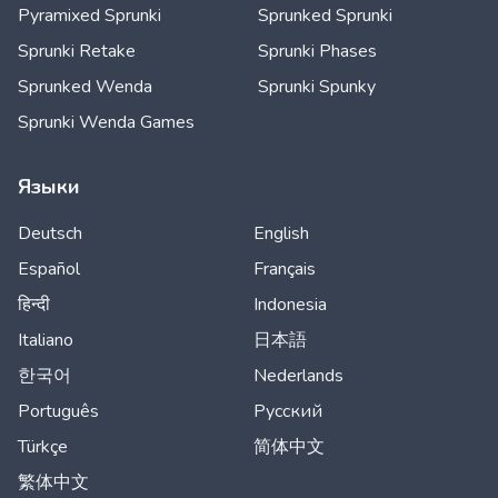
Pyramixed Sprunki
Sprunked Sprunki
Sprunki Retake
Sprunki Phases
Sprunked Wenda
Sprunki Spunky
Sprunki Wenda Games
Языки
Deutsch
English
Español
Français
हिन्दी
Indonesia
Italiano
日本語
한국어
Nederlands
Português
Русский
Türkçe
简体中文
繁体中文