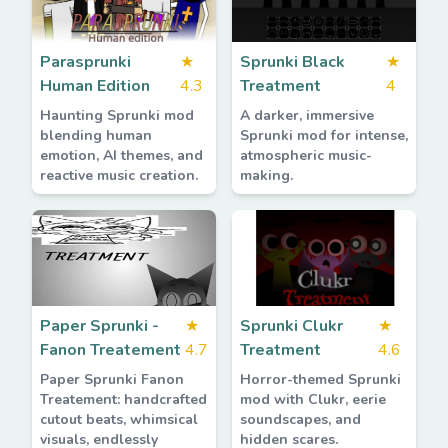
Parasprunki
★
Sprunki Black
★
Human Edition
4.3
Treatment
4
Haunting Sprunki mod
A darker, immersive
blending human
Sprunki mod for intense,
emotion, AI themes, and
atmospheric music-
reactive music creation.
making.
Paper Sprunki -
★
Sprunki Clukr
★
Fanon Treatement
4.7
Treatment
4.6
Paper Sprunki Fanon
Horror-themed Sprunki
Treatement: handcrafted
mod with Clukr, eerie
cutout beats, whimsical
soundscapes, and
visuals, endlessly
hidden scares.