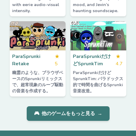
with eerie audio-visual
mood, and Jevin’s
intensity.
haunting soundscape.
ParaSprunki
★
ParaSprunkiだけ
★
Retake
5
どSprunkTim
4.7
幽霊のような、ブラウザベ
ParaSprunkiだけど
ースのSprunkiリミックス
SprunkTim: パラドックス
で、超常現象のループ駆動
的で時間を曲げるSprunki
の音楽を作成する。
音楽改造。
🎮
他のゲームをもっと見る
→