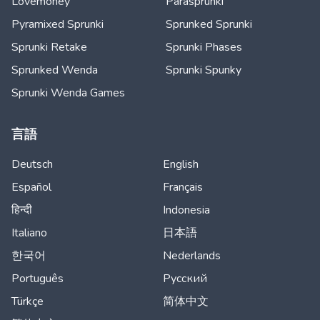
Lovemoney
Parasprunki
Pyramixed Sprunki
Sprunked Sprunki
Sprunki Retake
Sprunki Phases
Sprunked Wenda
Sprunki Spunky
Sprunki Wenda Games
言語
Deutsch
English
Español
Français
हिन्दी
Indonesia
Italiano
日本語
한국어
Nederlands
Português
Русский
Türkçe
简体中文