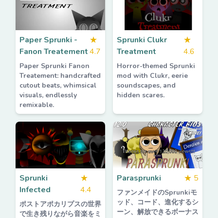
Paper Sprunki -
★
Sprunki Clukr
★
Fanon Treatement
4.7
Treatment
4.6
Paper Sprunki Fanon
Horror-themed Sprunki
Treatement: handcrafted
mod with Clukr, eerie
cutout beats, whimsical
soundscapes, and
visuals, endlessly
hidden scares.
remixable.
Sprunki
★
Parasprunki
★
5
Infected
4.4
ファンメイドのSprunkiモ
ッド、コード、進化するシ
ポストアポカリプスの世界
ーン、解放できるボーナス
で生き残りながら音楽をミ