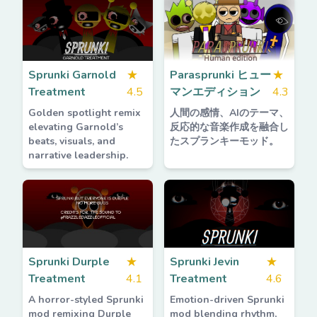
Sprunki Garnold
★
Parasprunki ヒュー
★
Treatment
4.5
マンエディション
4.3
Golden spotlight remix
人間の感情、AIのテーマ、
elevating Garnold’s
反応的な音楽作成を融合し
beats, visuals, and
たスプランキーモッド。
narrative leadership.
Sprunki Durple
★
Sprunki Jevin
★
Treatment
4.1
Treatment
4.6
A horror-styled Sprunki
Emotion-driven Sprunki
mod remixing Durple
mod blending rhythm,