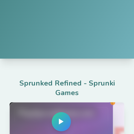
Sprunked Refined
-
Sprunki
Games
PlaySprunkiGame.com
▶