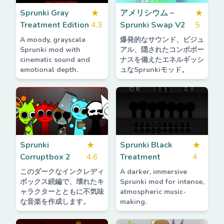
Sprunki Gray
★
アメリシウム –
★
Treatment Edition
4.3
Sprunki Swap V2
5
A moody, grayscale
爆発的なサウンド、ビジュ
Sprunki mod with
アル、隠されたコンボボー
cinematic sound and
ナスを備えたエネルギッシ
emotional depth.
ュなSprunkiモッド。
Sprunki
★
Sprunki Black
★
Corruptbox 2
4.6
Treatment
4
このダークなインクレディ
A darker, immersive
ボックス続編で、壊れたキ
Sprunki mod for intense,
ャラクターとともに不気味
atmospheric music-
な音楽を作成します。
making.