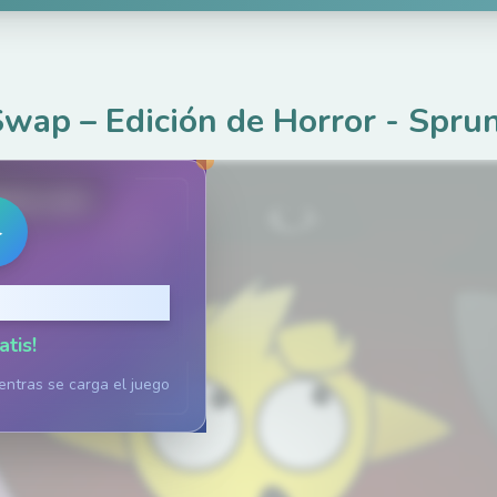
wap – Edición de Horror
-
Spru
ame.com
▶
ara Jugar
atis!
entras se carga el juego