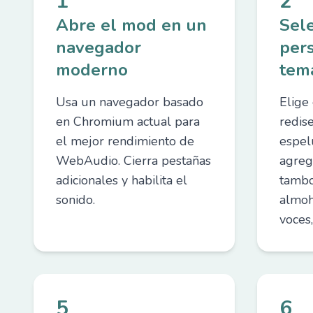
1
2
Abre el mod en un
Sel
navegador
per
moderno
tem
Usa un navegador basado
Elige 
en Chromium actual para
redis
el mejor rendimiento de
espel
WebAudio. Cierra pestañas
agreg
adicionales y habilita el
tambo
sonido.
almoh
voces,
5
6