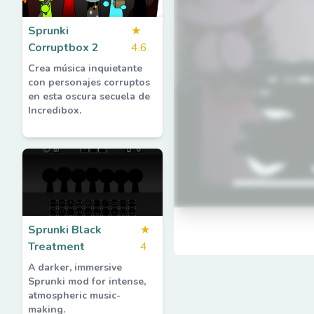
Sprunki
★
Corruptbox 2
4.6
Crea música inquietante
con personajes corruptos
en esta oscura secuela de
Incredibox.
Sprunki Black
★
Treatment
4
A darker, immersive
Sprunki mod for intense,
atmospheric music-
making.