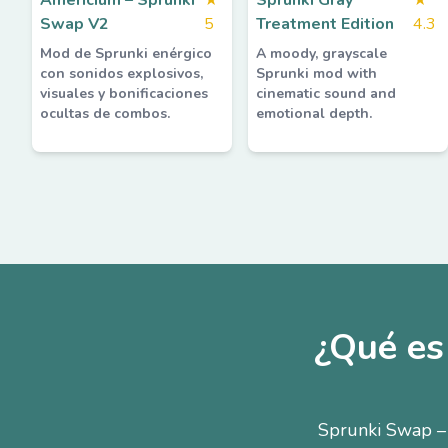
Americium – Sprunki
★
Sprunki Gray
★
Swap V2
5
Treatment Edition
4.3
Mod de Sprunki enérgico
A moody, grayscale
con sonidos explosivos,
Sprunki mod with
visuales y bonificaciones
cinematic sound and
ocultas de combos.
emotional depth.
¿Qué es
Sprunki Swap – 