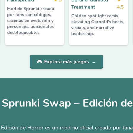
Parasprunki
★
5
Sprunki Garnold
★
Treatment
4.5
Mod de Sprunki creada
por fans con códigos,
Golden spotlight remix
escenas en evolución y
elevating Garnold’s beats,
personajes adicionales
visuals, and narrative
desbloqueables.
leadership.
🎮
Explora más juegos
→
 Sprunki Swap – Edición de
Edición de Horror es un mod no oficial creado por fanáti