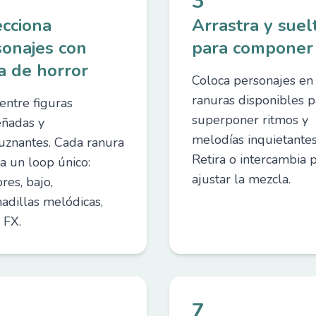
3
ecciona
Arrastra y suel
sonajes con
para componer
a de horror
Coloca personajes en 
ranuras disponibles p
entre figuras
superponer ritmos y
eñadas y
melodías inquietantes
uznantes. Cada ranura
Retira o intercambia 
a un loop único:
ajustar la mezcla.
res, bajo,
adillas melódicas,
 FX.
7