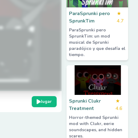
ParaSprunki pero
★
SprunkTim
4.7
ParaSprunki pero
SprunkTim: un mod
musical de Sprunki
paradójico y que desafía el
tiempo.
Sprunki Clukr
★
Jugar
Treatment
4.6
Horror-themed Sprunki
mod with Clukr, eerie
soundscapes, and hidden
scares.