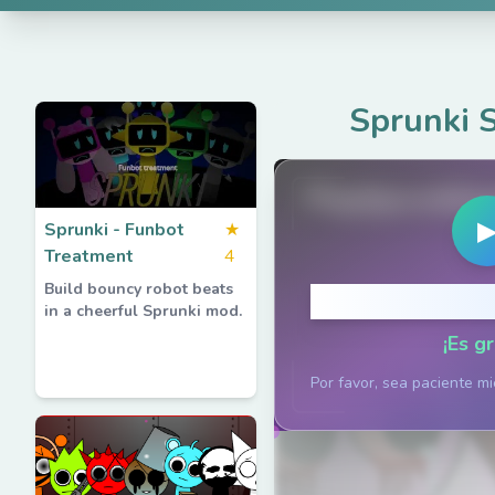
Sprunki S
PlaySprunkiG
Sprunki - Funbot
★
Treatment
4
Build bouncy robot beats
Haz clic p
in a cheerful Sprunki mod.
¡Es gr
Por favor, sea paciente mi