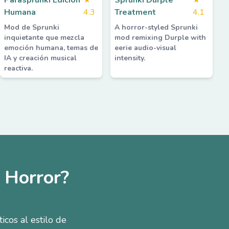
Parasprunki Edición
★
Sprunki Durple
★
Humana
4.3
Treatment
4.1
Mod de Sprunki
A horror-styled Sprunki
inquietante que mezcla
mod remixing Durple with
emoción humana, temas de
eerie audio-visual
IA y creación musical
intensity.
reactiva.
 Horror?
cos al estilo de