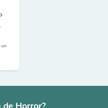
o
,
a un
 de Horror?