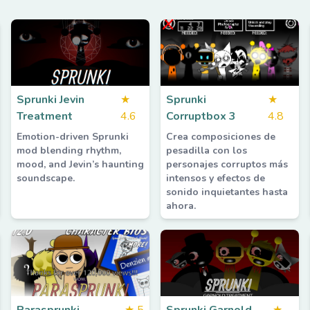
Sprunki Jevin
★
Sprunki
★
Treatment
4.6
Corruptbox 3
4.8
Emotion-driven Sprunki
Crea composiciones de
mod blending rhythm,
pesadilla con los
mood, and Jevin’s haunting
personajes corruptos más
soundscape.
intensos y efectos de
sonido inquietantes hasta
ahora.