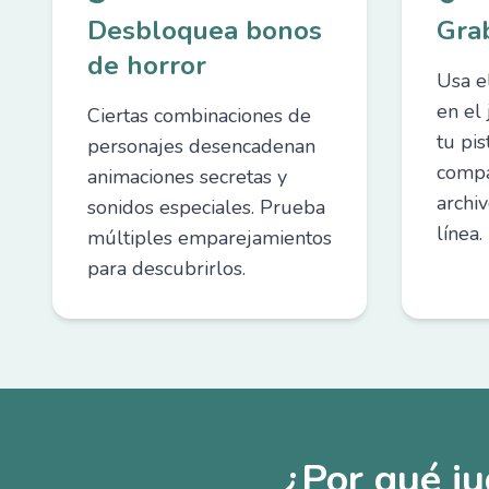
Desbloquea bonos
Gra
de horror
Usa e
en el
Ciertas combinaciones de
tu pis
personajes desencadenan
compa
animaciones secretas y
archi
sonidos especiales. Prueba
línea.
múltiples emparejamientos
para descubrirlos.
¿Por qué j