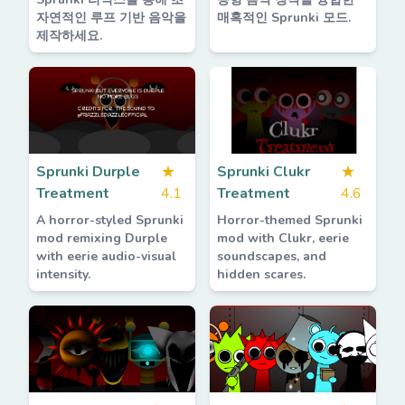
자연적인 루프 기반 음악을
매혹적인 Sprunki 모드.
제작하세요.
Sprunki Durple
★
Sprunki Clukr
★
Treatment
4.1
Treatment
4.6
A horror-styled Sprunki
Horror-themed Sprunki
mod remixing Durple
mod with Clukr, eerie
with eerie audio-visual
soundscapes, and
intensity.
hidden scares.