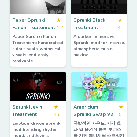
Paper Sprunki -
★
Sprunki Black
★
Fanon Treatement
4.7
Treatment
4
Paper Sprunki Fanon
A darker, immersive
Treatement: handcrafted
Sprunki mod for intense,
cutout beats, whimsical
atmospheric music-
visuals, endlessly
making.
remixable.
Sprunki Jevin
★
Americium –
★
Treatment
4.6
Sprunki Swap V2
5
Emotion-driven Sprunki
폭발적인 사운드, 시각 효
mod blending rhythm,
과 및 숨겨진 콤보 보너스
mood, and Jevin’s
를 가진 에너제틱 스프렁키