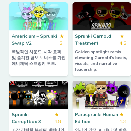
Americium – Sprunki
★
Sprunki Garnold
★
Swap V2
5
Treatment
4.5
폭발적인 사운드, 시각 효과
Golden spotlight remix
및 숨겨진 콤보 보너스를 가진
elevating Garnold’s beats,
에너제틱 스프렁키 모드.
visuals, and narrative
leadership.
Sprunki
★
Parasprunki Human
★
Corruptbox 3
4.8
Edition
4.3
가장 강렬한 부패된 캐릭터와
인간의 감정, AI 테마 및 반응