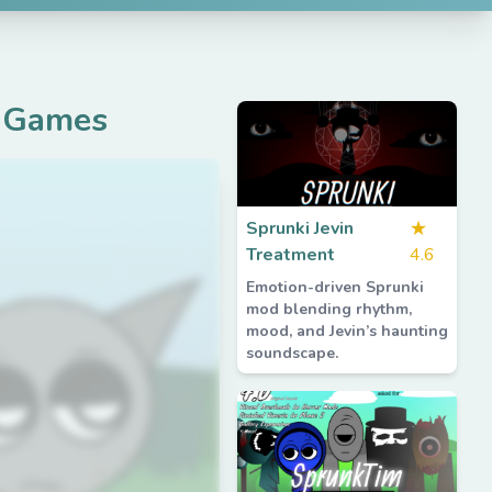
 Games
Sprunki Jevin
★
Treatment
4.6
Emotion-driven Sprunki
mod blending rhythm,
mood, and Jevin’s haunting
soundscape.