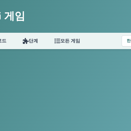
ki 게임
로드
단계
모든 게임
한