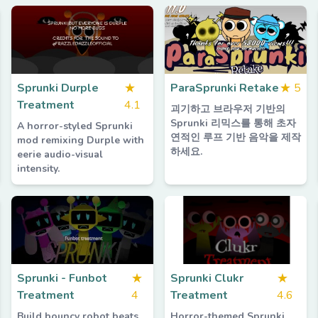
Sprunki Durple
★
ParaSprunki Retake
★
5
Treatment
4.1
괴기하고 브라우저 기반의
Sprunki 리믹스를 통해 초자
A horror-styled Sprunki
연적인 루프 기반 음악을 제작
mod remixing Durple with
하세요.
eerie audio-visual
intensity.
Sprunki - Funbot
★
Sprunki Clukr
★
Treatment
4
Treatment
4.6
Build bouncy robot beats
Horror-themed Sprunki