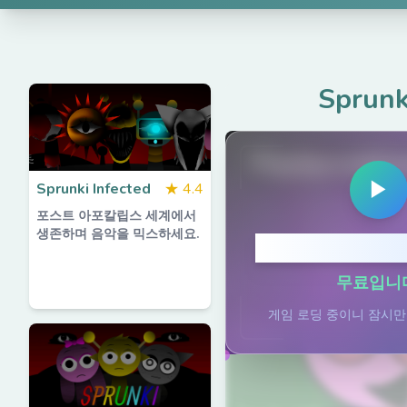
Sprunk
PlaySprunkiG
▶
Sprunki Infected
★
4.4
포스트 아포칼립스 세계에서
생존하며 음악을 믹스하세요.
플레이하려면 
무료입니다
게임 로딩 중이니 잠시만