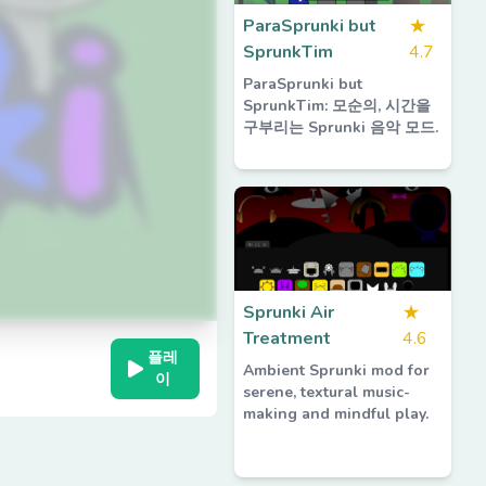
ParaSprunki but
★
SprunkTim
4.7
ParaSprunki but
SprunkTim: 모순의, 시간을
구부리는 Sprunki 음악 모드.
Sprunki Air
★
Treatment
4.6
플레
Ambient Sprunki mod for
이
serene, textural music-
making and mindful play.