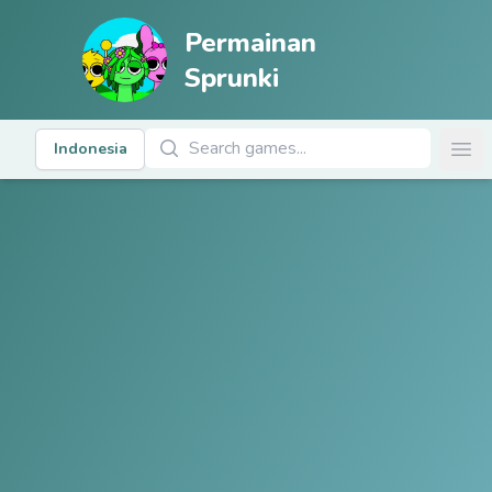
Permainan
Sprunki
Cari Permainan
Indonesia
Ope