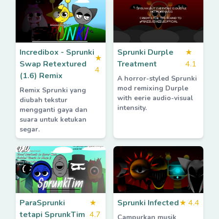
Incredibox - Sprunki
Sprunki Durple
★
★
Swap Retextured
Treatment
4.1
4
(1.6) Remix
A horror-styled Sprunki
mod remixing Durple
Remix Sprunki yang
with eerie audio-visual
diubah tekstur
intensity.
mengganti gaya dan
suara untuk ketukan
segar.
ParaSprunki
★
Sprunki Infected
★
4.4
tetapi SprunkTim
4.7
Campurkan musik