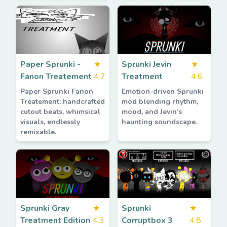
Paper Sprunki -
★
Sprunki Jevin
★
Fanon Treatement
4.7
Treatment
4.6
Paper Sprunki Fanon
Emotion-driven Sprunki
Treatement: handcrafted
mod blending rhythm,
cutout beats, whimsical
mood, and Jevin’s
visuals, endlessly
haunting soundscape.
remixable.
Sprunki Gray
★
Sprunki
★
Treatment Edition
4.3
Corruptbox 3
4.8