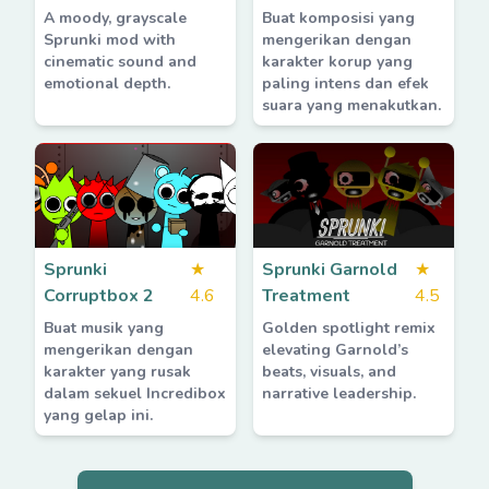
A moody, grayscale
Buat komposisi yang
Sprunki mod with
mengerikan dengan
cinematic sound and
karakter korup yang
emotional depth.
paling intens dan efek
suara yang menakutkan.
Sprunki
★
Sprunki Garnold
★
Corruptbox 2
4.6
Treatment
4.5
Buat musik yang
Golden spotlight remix
mengerikan dengan
elevating Garnold’s
karakter yang rusak
beats, visuals, and
dalam sekuel Incredibox
narrative leadership.
yang gelap ini.