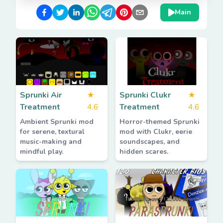
Main
Sprunki Air
★
Sprunki Clukr
★
Treatment
4.6
Treatment
4.6
Ambient Sprunki mod
Horror-themed Sprunki
for serene, textural
mod with Clukr, eerie
music-making and
soundscapes, and
mindful play.
hidden scares.