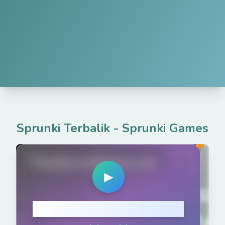
Sprunki Terbalik
-
Sprunki Games
PlaySprunkiGame.com
▶
Klik untuk Main