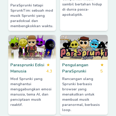
sambil bertahan hidup
ParaSprunki tetapi
di dunia pasca-
SprunkTim: sebuah mod
apokaliptik.
musik Sprunki yang
paradoksal dan
membengkokkan waktu.
Parasprunki Edisi
★
Pengulangan
★
Manusia
4.3
ParaSprunki
5
Mod Sprunki yang
Rancangan ulang
menghantui
Sprunki berbasis
menggabungkan emosi
browser yang
manusia, tema AI, dan
menakutkan untuk
penciptaan musik
membuat musik
reaktif.
paranormal, berbasis
loop.