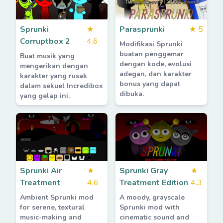
Sprunki
★
Parasprunki
★
5
Corruptbox 2
4.6
Modifikasi Sprunki
buatan penggemar
Buat musik yang
dengan kode, evolusi
mengerikan dengan
adegan, dan karakter
karakter yang rusak
bonus yang dapat
dalam sekuel Incredibox
dibuka.
yang gelap ini.
Sprunki Air
★
Sprunki Gray
★
Treatment
4.6
Treatment Edition
4.3
Ambient Sprunki mod
A moody, grayscale
for serene, textural
Sprunki mod with
music-making and
cinematic sound and