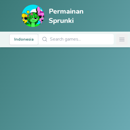
Permainan
Sprunki
Cari Permainan
Indonesia
Ope