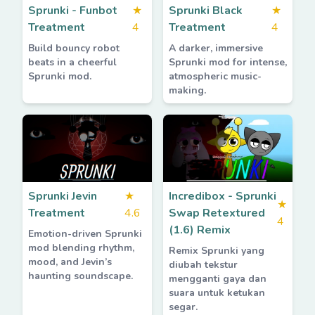
Sprunki - Funbot
★
Sprunki Black
★
Treatment
4
Treatment
4
Build bouncy robot
A darker, immersive
beats in a cheerful
Sprunki mod for intense,
Sprunki mod.
atmospheric music-
making.
Sprunki Jevin
★
Incredibox - Sprunki
★
Treatment
4.6
Swap Retextured
4
(1.6) Remix
Emotion-driven Sprunki
mod blending rhythm,
Remix Sprunki yang
mood, and Jevin’s
diubah tekstur
haunting soundscape.
mengganti gaya dan
suara untuk ketukan
segar.