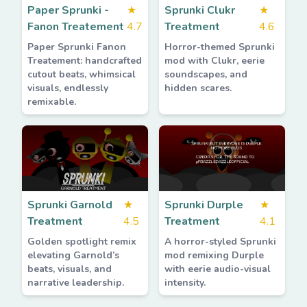
Paper Sprunki -
★
Sprunki Clukr
★
Fanon Treatement
4.7
Treatment
4.6
Paper Sprunki Fanon
Horror-themed Sprunki
Treatement: handcrafted
mod with Clukr, eerie
cutout beats, whimsical
soundscapes, and
visuals, endlessly
hidden scares.
remixable.
Sprunki Garnold
★
Sprunki Durple
★
Treatment
4.5
Treatment
4.1
Golden spotlight remix
A horror-styled Sprunki
elevating Garnold’s
mod remixing Durple
beats, visuals, and
with eerie audio-visual
narrative leadership.
intensity.